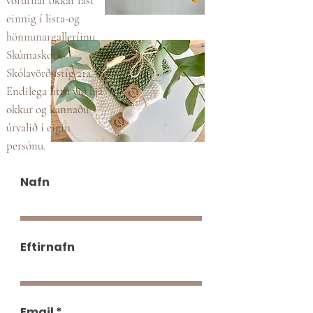
vörurnar okkar fást
einnig í lista-og
hönnunargalleríinu
Skúmaskoti,
Skólavörðustíg 21a.
Endilega líttu við hjá
okkur og kannaðu
úrvalið í eigin
persónu.
Nafn
Eftirnafn
Email