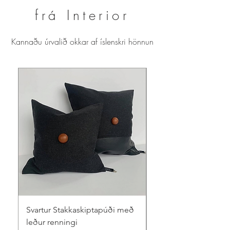
frá Interior
Kannaðu úrvalið okkar af íslenskri hönnun
Svartur Stakkaskiptapúði með
Beige Stakkaskipta
leður renningi
leður renningi