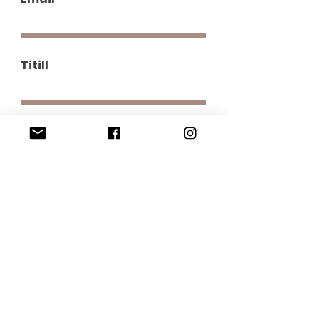
Titill
Þín skilaboð
Senda