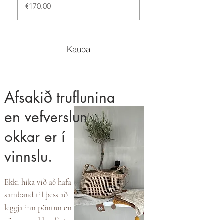
Price
Price
€170.00
€170.00
Kaupa
Afsakið truflunina
en vefverslun
okkar er í
vinnslu.
Ekki hika við að hafa
samband til þess að
leggja inn pöntun en